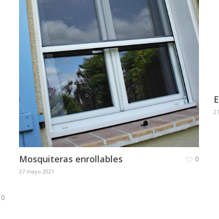
E
2
Mosquiteras enrollables
0
27 mayo 2021
0